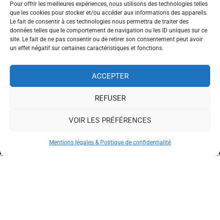
Qui sommes-nous?
Pour offrir les meilleures expériences, nous utilisons des technologies telles
que les cookies pour stocker et/ou accéder aux informations des appareils.
Foire aux Questions
Le fait de consentir à ces technologies nous permettra de traiter des
données telles que le comportement de navigation ou les ID uniques sur ce
Prendre RDV
site. Le fait de ne pas consentir ou de retirer son consentement peut avoir
un effet négatif sur certaines caractéristiques et fonctions.
S’INSCRIRE À NOTRE NEWSLETTER
ACCEPTER
REFUSER
VOIR LES PRÉFÉRENCES
Mentions légales & Politique de confidentialité
CONTACT POUR DEMANDE
@2020-2025. All rights reserved. Powered by
eBusinext.
Mentions légales & Politique de confidentialité
CGV