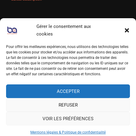
Gérer le consentement aux
LIENS UTILES
cookies
Qui sommes-nous?
Pour offrir les meilleures expériences, nous utilisons des technologies telles
que les cookies pour stocker et/ou accéder aux informations des appareils.
Foire aux Questions
Le fait de consentir à ces technologies nous permettra de traiter des
données telles que le comportement de navigation ou les ID uniques sur ce
Prendre RDV
site. Le fait de ne pas consentir ou de retirer son consentement peut avoir
un effet négatif sur certaines caractéristiques et fonctions.
S’INSCRIRE À NOTRE NEWSLETTER
ACCEPTER
REFUSER
VOIR LES PRÉFÉRENCES
Mentions légales & Politique de confidentialité