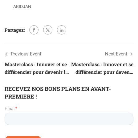
ABIDJAN
Partagez:
Previous Event
Next Event
Masterclass : Innover et se
Masterclass : Innover et se
différencier pour devenir le
différencier pour devenir
LEADER de son marché –
LEADER sur son marché –
Méthode VALID (ABIDJAN)
Méthode VALID
RECEVEZ NOS BONS PLANS EN AVANT-
(COTONOU)
PREMIÈRE !